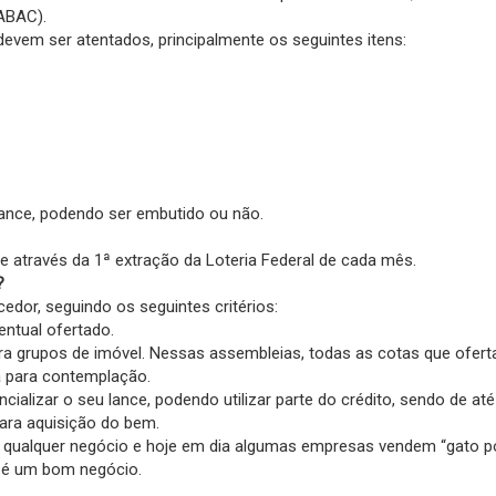
(ABAC).
devem ser atentados, principalmente os seguintes itens:
ance, podendo ser embutido ou não.
 através da 1ª extração da Loteria Federal de cada mês.
?
edor, seguindo os seguintes critérios:
entual ofertado.
 grupos de imóvel. Nessas assembleias, todas as cotas que ofert
a para contemplação.
cializar o seu lance, podendo utilizar parte do crédito, sendo de a
para aquisição do bem.
m qualquer negócio e hoje em dia algumas empresas vendem “gato 
 é um bom negócio.