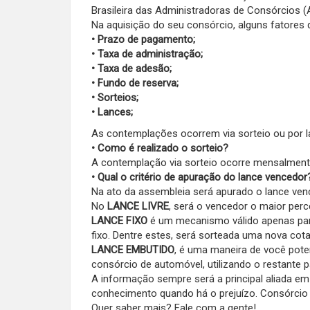
Brasileira das Administradoras de Consórcios 
Na aquisição do seu consórcio, alguns fatores 
•
Prazo de pagamento;
• Taxa de administração;
• Taxa de adesão;
• Fundo de reserva;
• Sorteios;
• Lances;
As contemplações ocorrem via sorteio ou por l
• Como é realizado o sorteio?
A contemplação via sorteio ocorre mensalmente
• Qual o critério de apuração do lance vencedor
Na ato da assembleia será apurado o lance venc
No
LANCE LIVRE
, será o vencedor o maior perc
LANCE FIXO
é um mecanismo válido apenas para
fixo. Dentre estes, será sorteada uma nova cot
LANCE EMBUTIDO
, é uma maneira de você poten
consórcio de automóvel, utilizando o restante 
A informação sempre será a principal aliada e
conhecimento quando há o prejuízo. Consórcio
Quer saber mais? Fale com a gente!