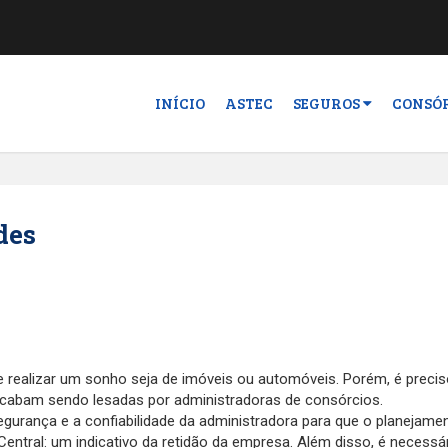
INÍCIO
ASTEC
SEGUROS
CONSÓ
des
 realizar um sonho seja de imóveis ou automóveis. Porém, é precis
acabam sendo lesadas por administradoras de consórcios.
egurança e a confiabilidade da administradora para que o planejame
Central: um indicativo da retidão da empresa. Além disso, é necess